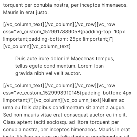
torquent per conubia nostra, per inceptos himenaeos.
Mauris in erat justo.
[/vc_column_text][/vc_column][/vc_row][vc_row
css=”.vc_custom_1529917889058{padding-top: 10px
!important;padding-bottom: 25px !important;}”]
[vc_column][vc_column_text]
Duis aute irure dolor in! Maecenas tempus,
tellus egete condimentum. Lorem Ipsn
gravida nibh vel velit auctor.
[/vc_column_text][/vc_column][/vc_row][vc_row
css=”.vc_custom_1529998910145{padding-bottom: 4px
!important;}”][vc_column][vc_column_text]Nullam ac
urna eu felis dapibus condimentum sit amet a augue.
Sed non mauris vitae erat consequat auctor eu in elit.
Class aptent taciti sociosqu ad litora torquent per
conubia nostra, per inceptos himenaeos. Mauris in erat
justo. Nullam ac urna eu felis dapibus condimentum sit