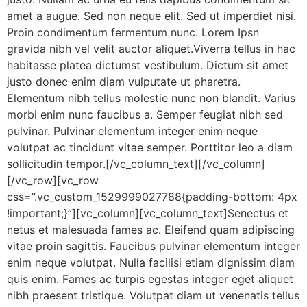
amet a augue. Sed non neque elit. Sed ut imperdiet nisi.
Proin condimentum fermentum nunc. Lorem Ipsn
gravida nibh vel velit auctor aliquet.Viverra tellus in hac
habitasse platea dictumst vestibulum. Dictum sit amet
justo donec enim diam vulputate ut pharetra.
Elementum nibh tellus molestie nunc non blandit. Varius
morbi enim nunc faucibus a. Semper feugiat nibh sed
pulvinar. Pulvinar elementum integer enim neque
volutpat ac tincidunt vitae semper. Porttitor leo a diam
sollicitudin tempor.[/vc_column_text][/vc_column]
[/vc_row][vc_row
css=”.vc_custom_1529999027788{padding-bottom: 4px
!important;}”][vc_column][vc_column_text]Senectus et
netus et malesuada fames ac. Eleifend quam adipiscing
vitae proin sagittis. Faucibus pulvinar elementum integer
enim neque volutpat. Nulla facilisi etiam dignissim diam
quis enim. Fames ac turpis egestas integer eget aliquet
nibh praesent tristique. Volutpat diam ut venenatis tellus