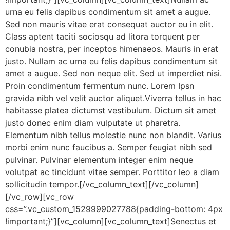
urna eu felis dapibus condimentum sit amet a augue.
Sed non mauris vitae erat consequat auctor eu in elit.
Class aptent taciti sociosqu ad litora torquent per
conubia nostra, per inceptos himenaeos. Mauris in erat
justo. Nullam ac urna eu felis dapibus condimentum sit
amet a augue. Sed non neque elit. Sed ut imperdiet nisi.
Proin condimentum fermentum nunc. Lorem Ipsn
gravida nibh vel velit auctor aliquet.Viverra tellus in hac
habitasse platea dictumst vestibulum. Dictum sit amet
justo donec enim diam vulputate ut pharetra.
Elementum nibh tellus molestie nunc non blandit. Varius
morbi enim nunc faucibus a. Semper feugiat nibh sed
pulvinar. Pulvinar elementum integer enim neque
volutpat ac tincidunt vitae semper. Porttitor leo a diam
sollicitudin tempor.[/vc_column_text][/vc_column]
[/vc_row][vc_row
css=”.vc_custom_1529999027788{padding-bottom: 4px
!important;}”][vc_column][vc_column_text]Senectus et