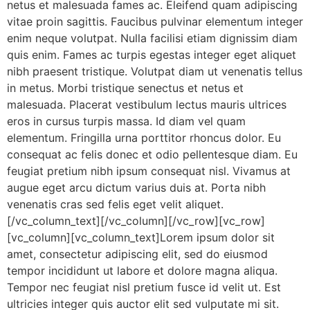
netus et malesuada fames ac. Eleifend quam adipiscing
vitae proin sagittis. Faucibus pulvinar elementum integer
enim neque volutpat. Nulla facilisi etiam dignissim diam
quis enim. Fames ac turpis egestas integer eget aliquet
nibh praesent tristique. Volutpat diam ut venenatis tellus
in metus. Morbi tristique senectus et netus et
malesuada. Placerat vestibulum lectus mauris ultrices
eros in cursus turpis massa. Id diam vel quam
elementum. Fringilla urna porttitor rhoncus dolor. Eu
consequat ac felis donec et odio pellentesque diam. Eu
feugiat pretium nibh ipsum consequat nisl. Vivamus at
augue eget arcu dictum varius duis at. Porta nibh
venenatis cras sed felis eget velit aliquet.
[/vc_column_text][/vc_column][/vc_row][vc_row]
[vc_column][vc_column_text]Lorem ipsum dolor sit
amet, consectetur adipiscing elit, sed do eiusmod
tempor incididunt ut labore et dolore magna aliqua.
Tempor nec feugiat nisl pretium fusce id velit ut. Est
ultricies integer quis auctor elit sed vulputate mi sit.