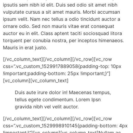
ipsutis sem nibh id elit. Duis sed odio sit amet nibh
vulputate cursus a sit amet mauris. Morbi accumsan
ipsum velit. Nam nec tellus a odio tincidunt auctor a
ornare odio. Sed non mauris vitae erat consequat
auctor eu in elit. Class aptent taciti sociosquad litora
torquent per conubia nostra, per inceptos himenaeos.
Mauris in erat justo.
[/vc_column_text][/vc_column][/vc_row][vc_row
css=”.vc_custom_1529917889058{padding-top: 10px
!important;padding-bottom: 25px !important;}”]
[vc_column][vc_column_text]
Duis aute irure dolor in! Maecenas tempus,
tellus egete condimentum. Lorem Ipsn
gravida nibh vel velit auctor.
[/vc_column_text][/vc_column][/vc_row][vc_row
css=”.vc_custom_1529998910145{padding-bottom: 4px
!important;}”][vc_column][vc_column_text]Nullam ac