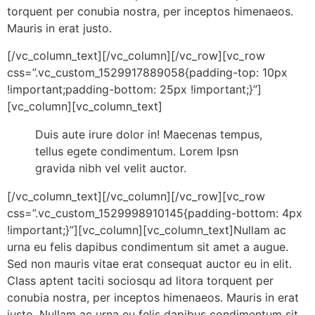
torquent per conubia nostra, per inceptos himenaeos.
Mauris in erat justo.
[/vc_column_text][/vc_column][/vc_row][vc_row
css=”.vc_custom_1529917889058{padding-top: 10px
!important;padding-bottom: 25px !important;}”]
[vc_column][vc_column_text]
Duis aute irure dolor in! Maecenas tempus,
tellus egete condimentum. Lorem Ipsn
gravida nibh vel velit auctor.
[/vc_column_text][/vc_column][/vc_row][vc_row
css=”.vc_custom_1529998910145{padding-bottom: 4px
!important;}”][vc_column][vc_column_text]Nullam ac
urna eu felis dapibus condimentum sit amet a augue.
Sed non mauris vitae erat consequat auctor eu in elit.
Class aptent taciti sociosqu ad litora torquent per
conubia nostra, per inceptos himenaeos. Mauris in erat
justo. Nullam ac urna eu felis dapibus condimentum sit