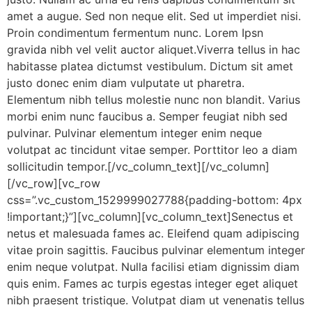
amet a augue. Sed non neque elit. Sed ut imperdiet nisi.
Proin condimentum fermentum nunc. Lorem Ipsn
gravida nibh vel velit auctor aliquet.Viverra tellus in hac
habitasse platea dictumst vestibulum. Dictum sit amet
justo donec enim diam vulputate ut pharetra.
Elementum nibh tellus molestie nunc non blandit. Varius
morbi enim nunc faucibus a. Semper feugiat nibh sed
pulvinar. Pulvinar elementum integer enim neque
volutpat ac tincidunt vitae semper. Porttitor leo a diam
sollicitudin tempor.[/vc_column_text][/vc_column]
[/vc_row][vc_row
css=”.vc_custom_1529999027788{padding-bottom: 4px
!important;}”][vc_column][vc_column_text]Senectus et
netus et malesuada fames ac. Eleifend quam adipiscing
vitae proin sagittis. Faucibus pulvinar elementum integer
enim neque volutpat. Nulla facilisi etiam dignissim diam
quis enim. Fames ac turpis egestas integer eget aliquet
nibh praesent tristique. Volutpat diam ut venenatis tellus