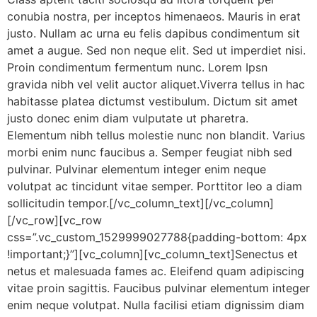
conubia nostra, per inceptos himenaeos. Mauris in erat
justo. Nullam ac urna eu felis dapibus condimentum sit
amet a augue. Sed non neque elit. Sed ut imperdiet nisi.
Proin condimentum fermentum nunc. Lorem Ipsn
gravida nibh vel velit auctor aliquet.Viverra tellus in hac
habitasse platea dictumst vestibulum. Dictum sit amet
justo donec enim diam vulputate ut pharetra.
Elementum nibh tellus molestie nunc non blandit. Varius
morbi enim nunc faucibus a. Semper feugiat nibh sed
pulvinar. Pulvinar elementum integer enim neque
volutpat ac tincidunt vitae semper. Porttitor leo a diam
sollicitudin tempor.[/vc_column_text][/vc_column]
[/vc_row][vc_row
css=”.vc_custom_1529999027788{padding-bottom: 4px
!important;}”][vc_column][vc_column_text]Senectus et
netus et malesuada fames ac. Eleifend quam adipiscing
vitae proin sagittis. Faucibus pulvinar elementum integer
enim neque volutpat. Nulla facilisi etiam dignissim diam